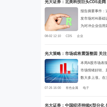
光大证券：北美科技巨头CDS走阔
报告摘要事件：
发市场对AI基
为对冲企业信用风
08-02 12:10
CDS
企业
光大策略：市场或将震荡整固 关
本周A股市场表
市场情绪好转、
数大多上涨。在主
07-26 16:00
有色金属
电子
光大证券：中国经济持续K型分化