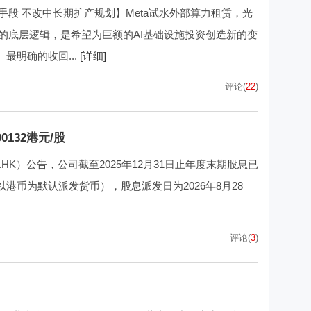
手段 不改中长期扩产规划】Meta试水外部算力租赁，光
算的底层逻辑，是希望为巨额的AI基础设施投资创造新的变
最明确的收回...
[详细]
评论(
22
)
0132港元/股
.HK）公告，公司截至2025年12月31日止年度末期股息已
（以港币为默认派发货币），股息派发日为2026年8月28
评论(
3
)