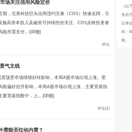
 市场关注信用风险定价
（以
近期，北美科技巨头信用违约互换（CDS）快速走阔，引
先后于
础设施高资本投入及融资可持续性的关注。CDS反映投资者
证券
险所需支付...
[详细]
码：6
商。
评论
注景气主线
现震荡受市场情绪好转影响，本周A股市场出现上涨。受
风险偏好抬升影响，本周A股市场出现上涨，主要宽基指
要宽基指数中，上...
[详细]
评论(
1
)
 外需能否拉动内需？