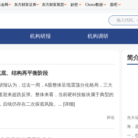
基金网
东方财富证券
东方财富期货
妙想
Choice数据
股吧
机构研报
机构调研
简介
筑底、结构再平衡阶段
券研报认为，过去一周，A股整体呈现震荡分化格局，三大
道迎来超跌反弹。整体来看，当前硬科技板块属于典型的
后续仍存在二次探底风险。...
[详细]
光大证
评论
海，
一，也