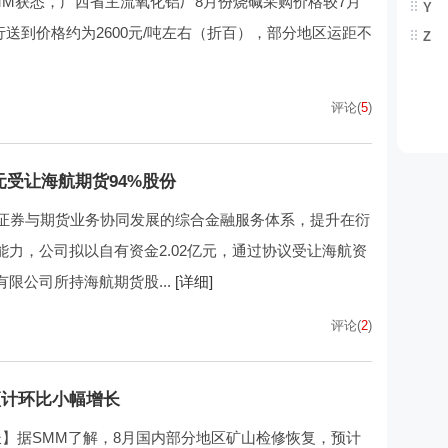
M获悉，广西省主流氧化铝厂8月份烧碱采购价格较7月
Y
执行送到价格约为2600元/吨左右（折百），部分地区运距不
Z
评论(
5
)
元受让海航期货94%股份
善证券与期货业务协同发展的综合金融服务体系，提升在衍
力，公司拟以自有资金2.02亿元，通过协议受让海航资
限公司所持海航期货股...
[详细]
评论(
2
)
预计环比小幅增长
】据SMM了解，8月国内部分地区矿山检修恢复，预计