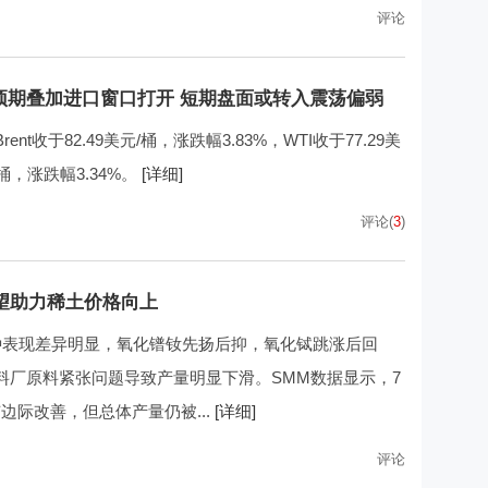
评论
缓和预期叠加进口窗口打开 短期盘面或转入震荡偏弱
收于82.49美元/桶，涨跌幅3.83%，WTI收于77.29美
/桶，涨跌幅3.34%。
[详细]
评论(
3
)
望助力稀土价格向上
种表现差异明显，氧化镨钕先扬后抑，氧化铽跳涨后回
料厂原料紧张问题导致产量明显下滑。SMM数据显示，7
边际改善，但总体产量仍被...
[详细]
评论