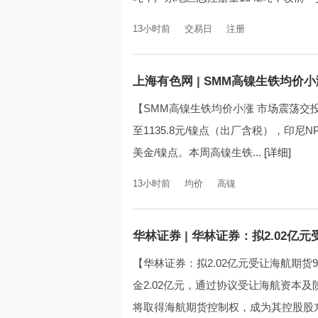
13小时前
交易日
注册
上海有色网
|
SMM高镍生铁均价小
【SMM高镍生铁均价小涨 市场震荡交投偏
至1135.8元/镍点（出厂含税），印尼NP
美金/镍点。本周高镍生铁...
[详细]
13小时前
均价
高镍
华林证券
|
华林证券：拟2.02亿元
【华林证券：拟2.02亿元受让海航期货94
金2.02亿元，通过协议受让海航资本
将取得海航期货控制权，成为其控股股东。