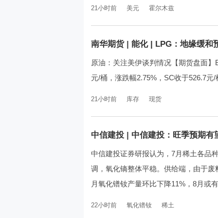
21小时前
美元
霍尔木兹
南华期货
|
能化 | LPG：地缘
原油：关注美伊谈判情况【期货盘面】Brent
元/桶，涨跌幅2.75%，SC收于526.7元
21小时前
库存
现货
中信建投
|
中信建投：旺季预期有
中信建投证券研报认为，7月稀土各品
调，氧化镝整体平稳。供给端，由于废
月氧化镨钕产量环比下降11%，8月或有
22小时前
氧化镨钕
稀土