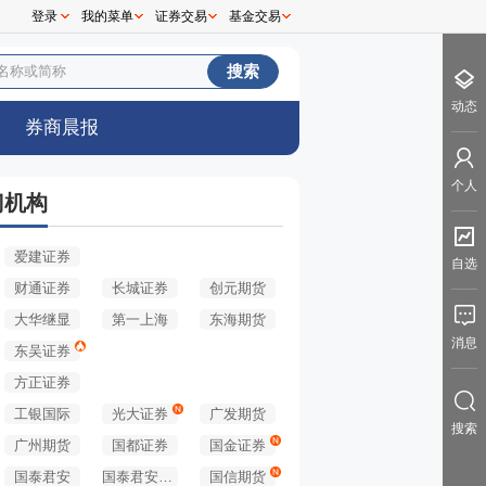
登录
我的菜单
证券交易
基金交易
0
动态
券商晨报
个人
门机构
爱建证券
自选
财通证券
长城证券
创元期货
大华继显
第一上海
东海期货
消息
东吴证券
方正证券
工银国际
光大证券
广发期货
搜索
广州期货
国都证券
国金证券
国泰君安
国泰君安期货
国信期货