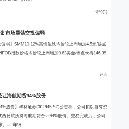
评论(
1
)
涨 市场震荡交投偏弱
弱】SMM10-12%高镍生铁均价较上周增加4.5元/镍点
IFOB指数价格均价较上周增加0.63美金/镍点录得146.39
评论
受让海航期货94%股份
%股份】华林证券(002945.SZ)公告称，公司拟以自有资
及陕西扬航所持海航期货合计94%股份。交易完成后，公司
...
[详细]