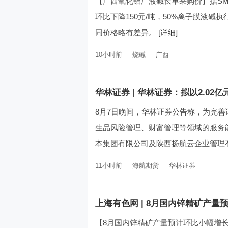
【广西氧化铝厂液碱长单采购价】据SM
环比下降150元/吨，50%离子膜液碱
同价格略有差异。
[详细]
10小时前
烧碱
广西
华林证券
|
华林证券：拟以2.02亿
8月7日晚间，华林证券公告称，为完
生品风险管理、财富管理等领域的服务能
本集团有限公司及陕西扬航云企业管理有
11小时前
海航期货
华林证券
上海有色网
|
8月国内锌精矿产量
【8月国内锌精矿产量预计环比小幅增长