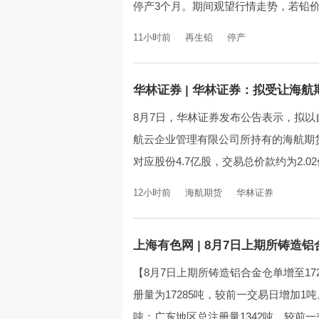
停产3个月。期间观望行情走势，若铅
11小时前
再生铅
停产
华林证券
|
华林证券：拟受让海航
8月7日，华林证券发布公告表示，拟
航云企业管理有限公司所持有的海航期货
对应股份4.7亿股，交易总价款约为2.02
12小时前
海航期货
华林证券
上海有色网
|
8月7日上期所铸造铝合
【8月7日上期所铸造铝合金仓单增至17
册量为17285吨，较前一交易日增加1
吨；广东地区总注册量1342吨，较前一交