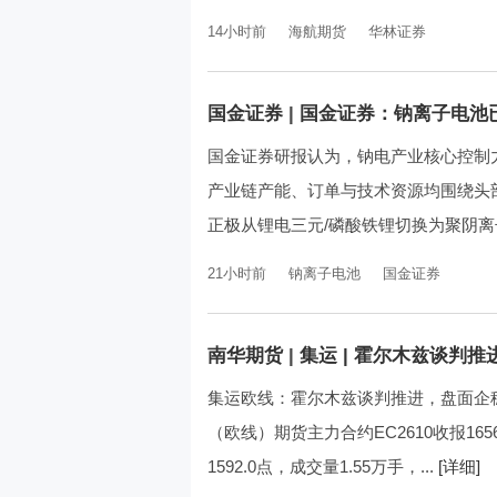
14小时前
海航期货
华林证券
国金证券
|
国金证券：钠离子电池
国金证券研报认为，钠电产业核心控制
产业链产能、订单与技术资源均围绕头
正极从锂电三元/磷酸铁锂切换为聚阴离子
21小时前
钠离子电池
国金证券
南华期货
|
集运 | 霍尔木兹谈判推
集运欧线：霍尔木兹谈判推进，盘面企稳
（欧线）期货主力合约EC2610收报165
1592.0点，成交量1.55万手，...
[详细]