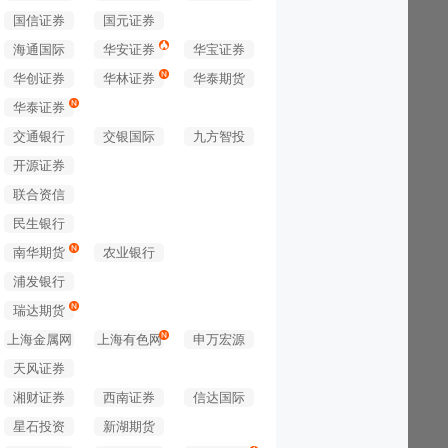
国信证券
国元证券
海通国际
华安证券
华宝证券
华创证券
华林证券
华泰期货
华泰证券
交通银行
交银国际
九方智投
开源证券
联合资信
民生银行
南华期货
农业银行
浦发银行
瑞达期货
上海金属网
上海有色网
申万宏源
天风证券
湘财证券
西南证券
信达国际
星石投资
新湖期货