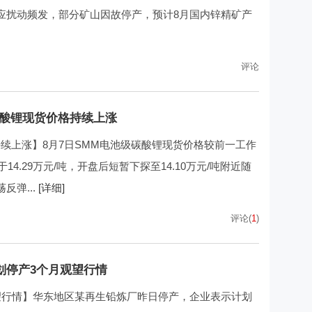
应扰动频发，部分矿山因故停产，预计8月国内锌精矿产
评论
碳酸锂现货价格持续上涨
持续上涨】8月7日SMM电池级碳酸锂现货价格较前一工作
14.29万元/吨，开盘后短暂下探至14.10万元/吨附近随
弹...
[详细]
评论(
1
)
划停产3个月观望行情
望行情】华东地区某再生铅炼厂昨日停产，企业表示计划