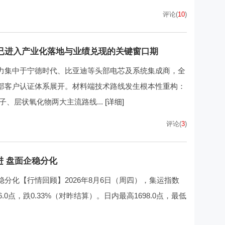
评论(
10
)
已进入产业化落地与业绩兑现的关键窗口期
力集中于宁德时代、比亚迪等头部电芯及系统集成商，全
部客户认证体系展开。材料端技术路线发生根本性重构：
、层状氧化物两大主流路线...
[详细]
评论(
3
)
进 盘面企稳分化
分化【行情回顾】2026年8月6日（周四），集运指数
6.0点，跌0.33%（对昨结算）。日内最高1698.0点，最低