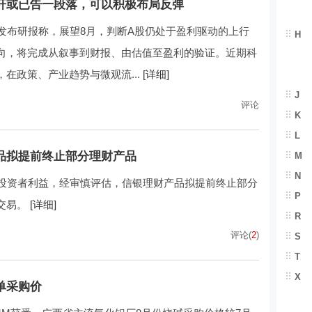
杆或已告一段落，可以积极布局反弹
发布研报称，展望8月，判断A股仍处于盈利驱动的上行
H
向，将完成从叙事到财报、由估值至盈利的验证。近期科
在政策、产业趋势与微观流...
[详细]
J
评论
K
L
品拟提前终止部分理财产品
M
N
护投资者利益，经审慎评估，信银理财产品拟提前终止部分
P
交易。
[详细]
R
评论(
2
)
S
T
X
单采购价