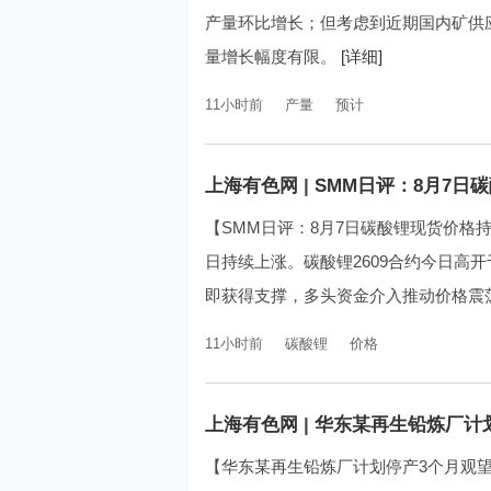
产量环比增长；但考虑到近期国内矿供
量增长幅度有限。
[详细]
11小时前
产量
预计
上海有色网
|
SMM日评：8月7日
【SMM日评：8月7日碳酸锂现货价格
日持续上涨。碳酸锂2609合约今日高开于
即获得支撑，多头资金介入推动价格震荡反
11小时前
碳酸锂
价格
上海有色网
|
华东某再生铅炼厂计
【华东某再生铅炼厂计划停产3个月观