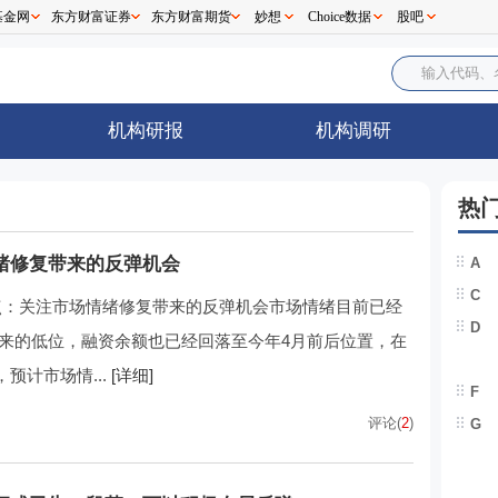
基金网
东方财富证券
东方财富期货
妙想
Choice数据
股吧
机构研报
机构调研
热
绪修复带来的反弹机会
A
C
点：关注市场情绪修复带来的反弹机会市场情绪目前已经
D
”以来的低位，融资余额也已经回落至今年4月前后位置，在
预计市场情...
[详细]
F
评论(
2
)
G